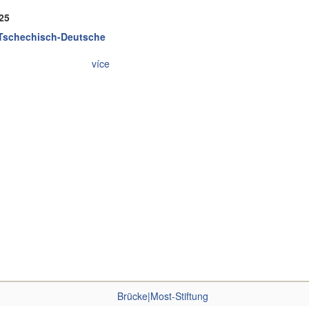
025
 Tschechisch-Deutsche
více
Brücke|Most-Stiftung