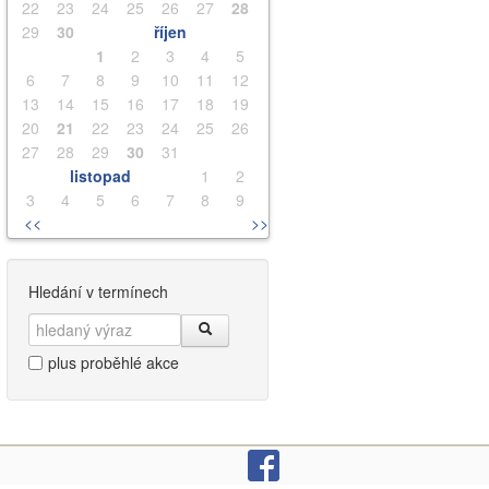
22
23
24
25
26
27
28
29
30
říjen
1
2
3
4
5
6
7
8
9
10
11
12
13
14
15
16
17
18
19
20
21
22
23
24
25
26
27
28
29
30
31
listopad
1
2
3
4
5
6
7
8
9
<<
>>
Hledání v termínech
plus proběhlé akce