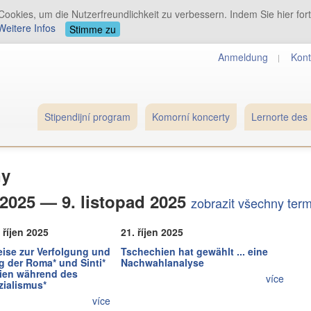
ookies, um die Nutzerfreundlichkeit zu verbessern. Indem Sie hier for
Weitere Infos
Stimme zu
Anmeldung
Kont
Stipendijní program
Komorní koncerty
Lernorte des 
ny
í 2025 — 9. listopad 2025
zobrazit všechny ter
. říjen 2025
21. říjen 2025
eise zur Verfolgung und
Tschechien hat gewählt ... eine
g der Roma* und Sinti*
Nachwahlanalyse
ien während des
více
zialismus*
více