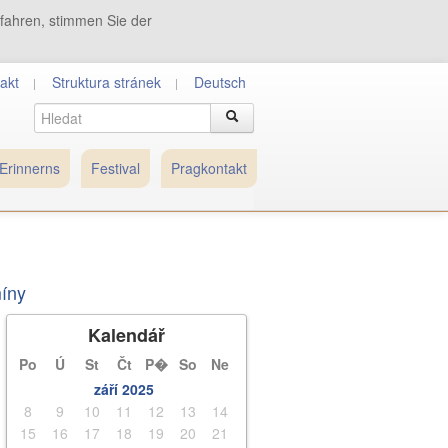
tfahren, stimmen Sie der
akt
Struktura stránek
Deutsch
Erinnerns
Festival
Pragkontakt
míny
Kalendář
Po
Ú
St
Čt
P�
So
Ne
září 2025
8
9
10
11
12
13
14
15
16
17
18
19
20
21