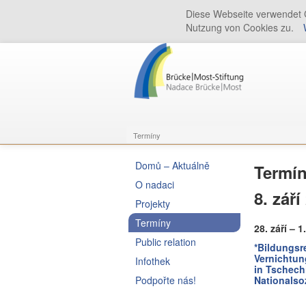
Diese Webseite verwendet C
Nutzung von Cookies zu.
Termíny
Domů – Aktuálně
Termí
O nadaci
8. zář
Projekty
Termíny
28. září – 1
Public relation
*Bildungsr
Vernichtun
Infothek
in Tschech
Podpořte nás!
Nationalso