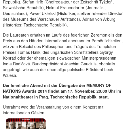
Republik), Štefan Hríb (Chefredakteur der Zeitschrift Týždeň,
Slowakische Republik), Helmut Frauendorfer (Journalist,
Deutschland), Paweł Ukielski (Historiker, stellvertretender Direktor
des Museums des Warschauer Aufstands), Adrian von Arburg
(Historiker, Tschechische Republik).
Die Laureaten erhalten im Laufe des feierlichen Zeremoniells den
Preis aus den Händen international anerkannter Persönlichkeiten,
wie zum Beispiel des Philosophen und Trägers des Templeton-
Preises Tomáš Halík, des ungarischen Schriftstellers György
Konrád oder der ehemaligen slowakischen Ministerpräsidentin
Iveta Radičová. Bundespräsident Joachim Gauck ist ebenfalls
angefragt, wie auch der ehemalige polnische Präsident Lech
Walesa.
Der feierliche Abend mit der Übergabe der MEMORY OF
NATIONS Awards 2014 findet am 17. November, 20:00 Uhr im
Nationaltheater in Prag, Tschechische Republik, statt.
Umrahmt wird die Veranstaltung von einem Konzert mit
internationalen Gästen.