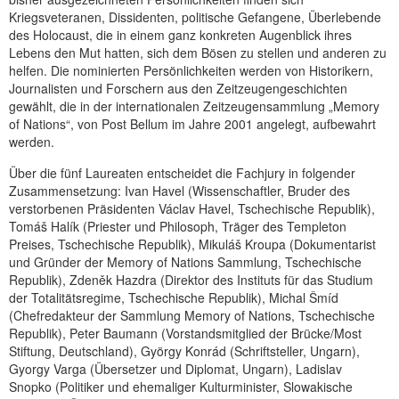
Kriegsveteranen, Dissidenten, politische Gefangene, Überlebende
des Holocaust, die in einem ganz konkreten Augenblick ihres
Lebens den Mut hatten, sich dem Bösen zu stellen und anderen zu
helfen. Die nominierten Persönlichkeiten werden von Historikern,
Journalisten und Forschern aus den Zeitzeugengeschichten
gewählt, die in der internationalen Zeitzeugensammlung „Memory
of Nations“, von Post Bellum im Jahre 2001 angelegt, aufbewahrt
werden.
Über die fünf Laureaten entscheidet die Fachjury in folgender
Zusammensetzung: Ivan Havel (Wissenschaftler, Bruder des
verstorbenen Präsidenten Václav Havel, Tschechische Republik),
Tomáš Halík (Priester und Philosoph, Träger des Templeton
Preises, Tschechische Republik), Mikuláš Kroupa (Dokumentarist
und Gründer der Memory of Nations Sammlung, Tschechische
Republik), Zdeněk Hazdra (Direktor des Instituts für das Studium
der Totalitätsregime, Tschechische Republik), Michal Šmíd
(Chefredakteur der Sammlung Memory of Nations, Tschechische
Republik), Peter Baumann (Vorstandsmitglied der Brücke/Most
Stiftung, Deutschland), György Konrád (Schriftsteller, Ungarn),
Gyorgy Varga (Übersetzer und Diplomat, Ungarn), Ladislav
Snopko (Politiker und ehemaliger Kulturminister, Slowakische