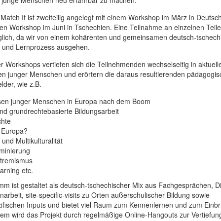
ür junge Menschen neu erfahrbar zu machen.
 Match It ist zweiteilig angelegt mit einem Workshop im März in Deutsc
en Workshop im Juni in Tschechien. Eine Teilnahme an einzelnen Teile
öglich, da wir von einem kohärenten und gemeinsamen deutsch-tschech
- und Lernprozess ausgehen.
 Workshops vertiefen sich die Teilnehmenden wechselseitig in aktue
n junger Menschen und erörtern die daraus resultierenden pädagogi
lder, wie z.B.
en junger Menschen in Europa nach dem Boom
nd grundrechtebasierte Bildungsarbeit
chte
 Europa?
 und Multikulturalität
iminierung
tremismus
earning etc.
m ist gestaltet als deutsch-tschechischer Mix aus Fachgesprächen, D
arbeit, site-specific-visits zu Orten außerschulischer Bildung sowie
fischen Inputs und bietet viel Raum zum Kennenlernen und zum Einbr
dem wird das Projekt durch regelmäßige Online-Hangouts zur Vertiefun