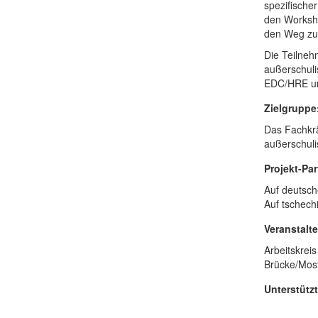
spezifische
den Worksho
den Weg zu
Die Teilneh
außerschuli
EDC/HRE und
Zielgruppe
Das Fachkrä
außerschuli
Projekt-Par
Auf deutsche
Auf tschech
Veranstalte
Arbeitskreis
Brücke/Most
Unterstütz