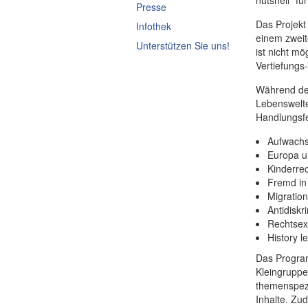
nutshell“ f
Presse
Das Projekt
Infothek
einem zweit
Unterstützen Sie uns!
ist nicht m
Vertiefungs
Während der
Lebenswelte
Handlungsfe
Aufwachs
Europa u
Kinderre
Fremd in
Migration
Antidiskr
Rechtsex
History l
Das Program
Kleingruppen
themenspezi
Inhalte. Zu