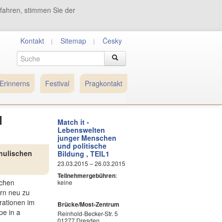
tfahren, stimmen Sie der
Kontakt
Sitemap
Česky
Erinnerns
Festival
Pragkontakt
d
Match it -
Lebenswelten
junger Menschen
und politische
hulischen
Bildung , TEIL1
23.03.2015 – 26.03.2015
Teilnehmergebühren
:
schen
keine
ern neu zu
rationen im
Brücke/Most-Zentrum
pe in a
Reinhold-Becker-Str. 5
01277 Dresden