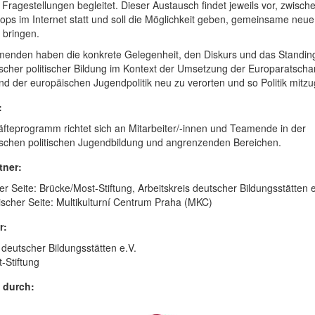
r Fragestellungen begleitet. Dieser Austausch findet jeweils vor, zwisc
ps im Internet statt und soll die Möglichkeit geben, gemeinsame neue
 bringen.
menden haben die konkrete Gelegenheit, den Diskurs und das Standin
scher politischer Bildung im Kontext der Umsetzung der Europaratscha
 der europäischen Jugendpolitik neu zu verorten und so Politik mitzu
:
fteprogramm richtet sich an Mitarbeiter/-innen und Teamende in der
schen politischen Jugendbildung und angrenzenden Bereichen.
tner:
r Seite: Brücke/Most-Stiftung, Arbeitskreis deutscher Bildungsstätten e
ischer Seite: Multikulturní Centrum Praha (MKC)
r:
 deutscher Bildungsstätten e.V.
-Stiftung
t durch: