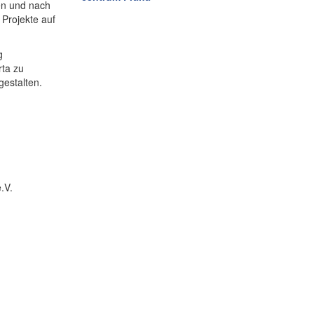
hen und nach
 Projekte auf
g
rta zu
gestalten.
.V.